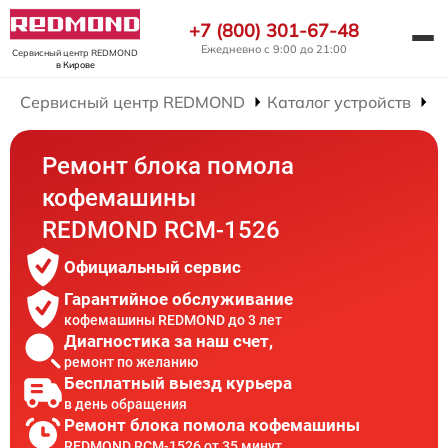
+7 (800) 301-67-48
Ежедневно с 9:00 до 21:00
Сервисный центр REDMOND
в Кирове
Сервисный центр REDMOND
Каталог устройств
Р
Ремонт блока помола
кофемашины
REDMOND RCM-1526
Официальный сервис
Гарантийное обслуживание
кофемашины REDMOND до 3 лет
Диагностика за наш счет,
ремонт по желанию
Бесплатный выезд курьера
в день обращения
Ремонт блока помола кофемашины
REDMOND RCM-1526 от 35 минут