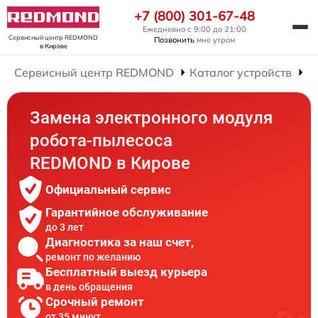
+7 (800) 301-67-48
Ежедневно с 9:00 до 21:00
Сервисный центр REDMOND
Позвонить
мне утром
в Кирове
Сервисный центр REDMOND
Каталог устройств
Р
Замена электронного модуля
робота-пылесоса
REDMOND в Кирове
Официальный сервис
Гарантийное обслуживание
до 3 лет
Диагностика за наш счет,
ремонт по желанию
Бесплатный выезд курьера
в день обращения
Срочный ремонт
от 35 минут